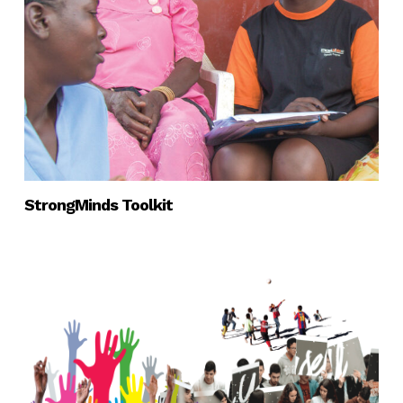
StrongMinds Toolkit