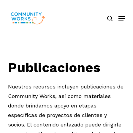
Saltar
búsque
a
Menú
Cerra
contenido
El
principal
Menú
P
u
b
l
i
c
a
c
i
o
n
e
s
Nuestros recursos incluyen publicaciones de
Community Works, así como materiales
donde brindamos apoyo en etapas
específicas de proyectos de clientes y
socios. El contenido enlazado puede dirigirle