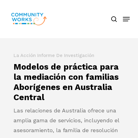
Saltar
búsque
a
Menú
Cerra
contenido
El
principal
Menú
La Acción Informe De Investigación
Modelos de práctica para
la mediación con familias
Aborígenes en Australia
Central
Las relaciones de Australia ofrece una
amplia gama de servicios, incluyendo el
asesoramiento, la familia de resolución