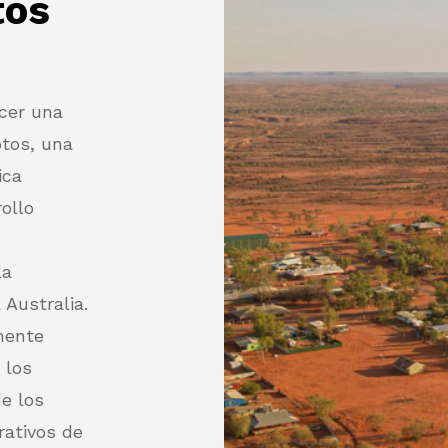
tos
ecer una
otos, una
ica
ollo
la
 Australia.
mente
 los
de los
rativos de