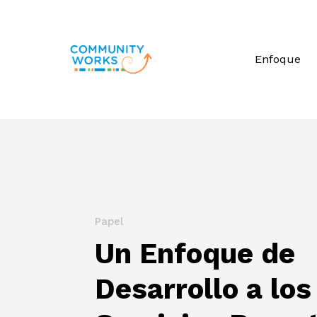
Saltar
a
contenido
Enfoque
principal
Pulse enter para buscar o la tecla ESC p
Papel
Un Enfoque de
Desarrollo a los