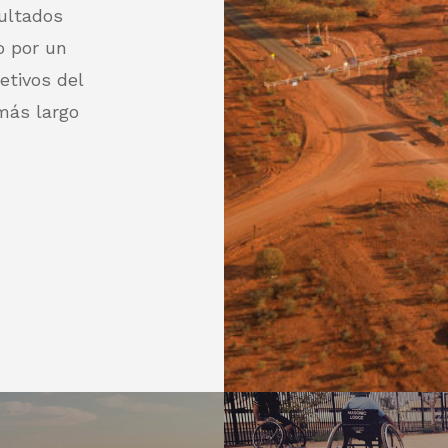
sultados
o por un
etivos del
más largo