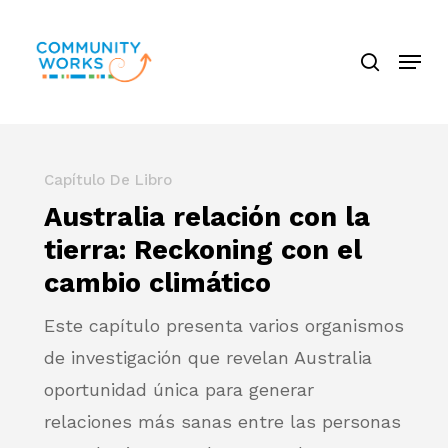
Saltar
búsque
a
Menú
Cerra
contenido
El
principal
Menú
Capítulo De Libro
Australia relación con la
tierra: Reckoning con el
cambio climático
Este capítulo presenta varios organismos
de investigación que revelan Australia
oportunidad única para generar
relaciones más sanas entre las personas