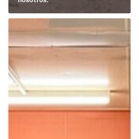
Preparación:
Siete
Lecciones
Clave
de
la
Comunidad
Remota
Visitas