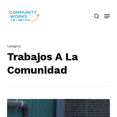
Saltar
búsque
a
Menú
Cerra
contenido
El
principal
Menú
Category
Trabajos A La
Comunidad
Oh
no!