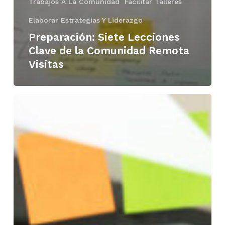
Trabajos A La Comunidad
Facilitar Talleres
Elaborar Estrategias Y Liderazgo
Preparación: Siete Lecciones
Clave de la Comunidad Remota
Visitas
Hacer
más
fácil
MEL